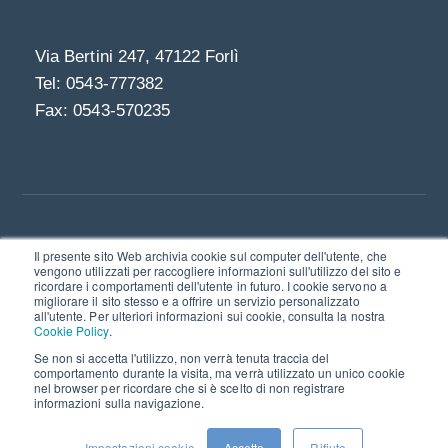
Via Bertini 247, 47122 Forlì
Tel: 0543-777382
Fax: 0543-570235
Il presente sito Web archivia cookie sul computer dell'utente, che
Linkedin
vengono utilizzati per raccogliere informazioni sull'utilizzo del sito e
ricordare i comportamenti dell'utente in futuro. I cookie servono a
© 2021 | Bookmark S.r.l. - società a socio unico I
migliorare il sito stesso e a offrire un servizio personalizzato
Via Bertini 247, 47122 Forlì
all'utente. Per ulteriori informazioni sui cookie, consulta la nostra
Cookie Policy
.
P.IVA e C.F. 03211600402
Se non si accetta l'utilizzo, non verrà tenuta traccia del
comportamento durante la visita, ma verrà utilizzato un unico cookie
nel browser per ricordare che si è scelto di non registrare
Privacy policy
Cookie policy
informazioni sulla navigazione.
Quality and Security policy
Certificazioni
Impostazioni cookie
Accetto
Rifiuto