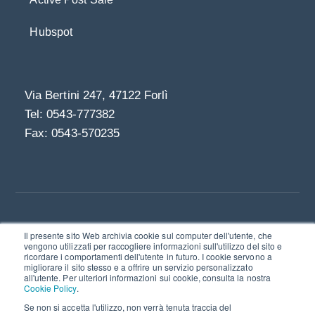
Hubspot
Via Bertini 247, 47122 Forlì
Tel: 0543-777382
Fax: 0543-570235
Il presente sito Web archivia cookie sul computer dell'utente, che
Linkedin
vengono utilizzati per raccogliere informazioni sull'utilizzo del sito e
ricordare i comportamenti dell'utente in futuro. I cookie servono a
© 2021 | Bookmark S.r.l. - società a socio unico I
migliorare il sito stesso e a offrire un servizio personalizzato
Via Bertini 247, 47122 Forlì
all'utente. Per ulteriori informazioni sui cookie, consulta la nostra
Cookie Policy
.
P.IVA e C.F. 03211600402
Se non si accetta l'utilizzo, non verrà tenuta traccia del