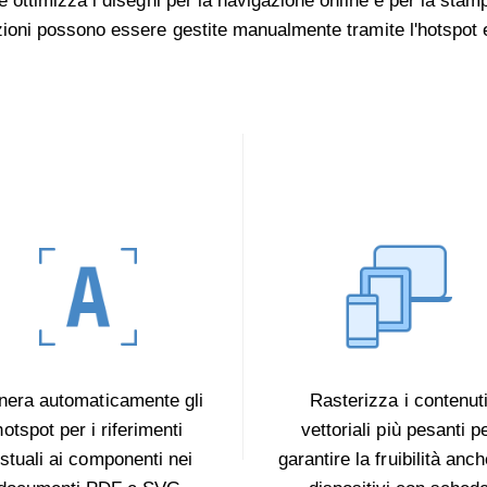
re ottimizza i disegni per la navigazione online e per la stam
ioni possono essere gestite manualmente tramite l'hotspot e
nera automaticamente gli
Rasterizza i contenut
hotspot per i riferimenti
vettoriali più pesanti p
estuali ai componenti nei
garantire la fruibilità anc