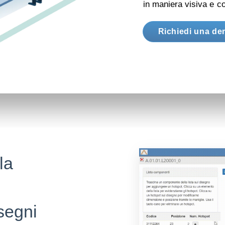
in maniera visiva e con
Richiedi una d
la
i
isegni