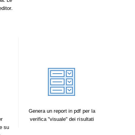
pa. Le
ditor.
i
Genera un report in pdf per la
er
verifica "visuale" dei risultati
he su