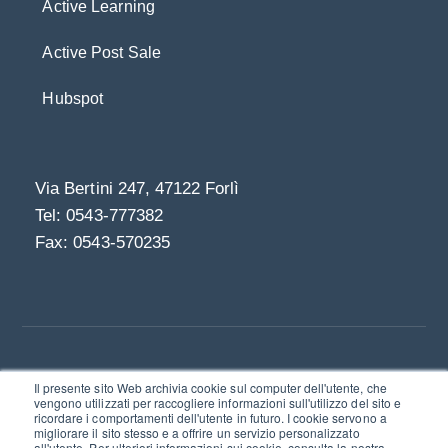
Active Learning
Active Post Sale
Hubspot
Via Bertini 247, 47122 Forlì
Tel: 0543-777382
Fax: 0543-570235
Il presente sito Web archivia cookie sul computer dell'utente, che
Linkedin
vengono utilizzati per raccogliere informazioni sull'utilizzo del sito e
ricordare i comportamenti dell'utente in futuro. I cookie servono a
© 2021 | Bookmark S.r.l. - società a socio unico I
migliorare il sito stesso e a offrire un servizio personalizzato
Via Bertini 247, 47122 Forlì
all'utente. Per ulteriori informazioni sui cookie, consulta la nostra