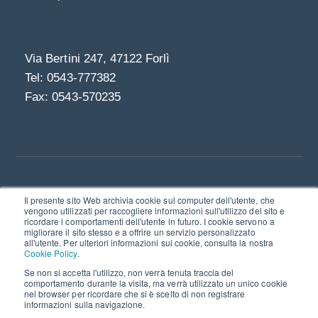
Via Bertini 247, 47122 Forlì
Tel: 0543-777382
Fax: 0543-570235
Il presente sito Web archivia cookie sul computer dell'utente, che
Linkedin
vengono utilizzati per raccogliere informazioni sull'utilizzo del sito e
ricordare i comportamenti dell'utente in futuro. I cookie servono a
© 2021 | Bookmark S.r.l. - società a socio unico I
migliorare il sito stesso e a offrire un servizio personalizzato
Via Bertini 247, 47122 Forlì
all'utente. Per ulteriori informazioni sui cookie, consulta la nostra
Cookie Policy
.
P.IVA e C.F. 03211600402
Se non si accetta l'utilizzo, non verrà tenuta traccia del
comportamento durante la visita, ma verrà utilizzato un unico cookie
nel browser per ricordare che si è scelto di non registrare
Privacy policy
Cookie policy
informazioni sulla navigazione.
Quality and Security policy
Certificazioni