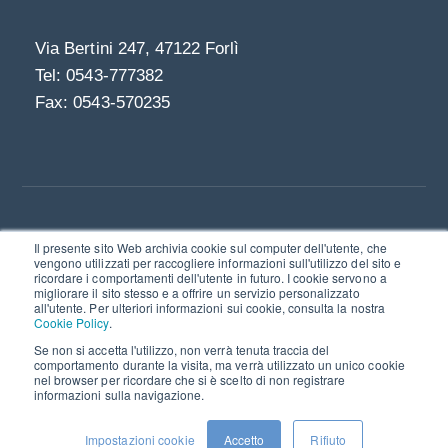
Via Bertini 247, 47122 Forlì
Tel: 0543-777382
Fax: 0543-570235
Il presente sito Web archivia cookie sul computer dell'utente, che
Linkedin
vengono utilizzati per raccogliere informazioni sull'utilizzo del sito e
ricordare i comportamenti dell'utente in futuro. I cookie servono a
© 2021 | Bookmark S.r.l. - società a socio unico I
migliorare il sito stesso e a offrire un servizio personalizzato
Via Bertini 247, 47122 Forlì
all'utente. Per ulteriori informazioni sui cookie, consulta la nostra
Cookie Policy
.
P.IVA e C.F. 03211600402
Se non si accetta l'utilizzo, non verrà tenuta traccia del
comportamento durante la visita, ma verrà utilizzato un unico cookie
nel browser per ricordare che si è scelto di non registrare
Privacy policy
Cookie policy
informazioni sulla navigazione.
Quality and Security policy
Certificazioni
Impostazioni cookie
Accetto
Rifiuto